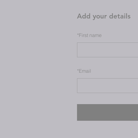
Add your details
*
First name
*
Email