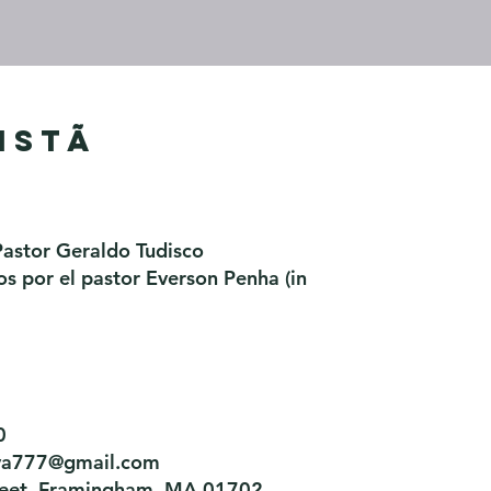
istã
Pastor Geraldo Tudisco
 por el pastor Everson Penha ​(in
0
tiva777@gmail.com
treet, Framingham, MA 01702