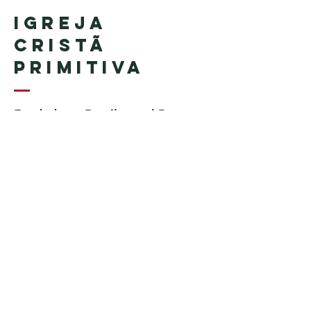
Igreja
Cristã
Primitiva
Fundada en Brasil por el Pastor
Geraldo Tudisco
Fundada en Estados Unidos por
el pastor Everson Penha ​(in
memoriam)
Phone:
+1 (508) 598-8880
Email:
igrejacristaprimitiva777@gmail.c