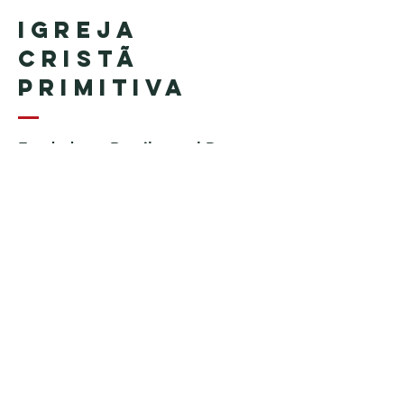
Igreja
Cristã
Primitiva
Fundada en Brasil por el Pastor
Geraldo Tudisco
Fundada en Estados Unidos por
el pastor Everson Penha ​(in
memoriam)
Phone:
+1 (508) 598-8880
Email:
igrejacristaprimitiva777@gmail.c