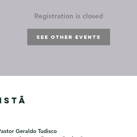
Registration is closed
See other events
istã
Pastor Geraldo Tudisco