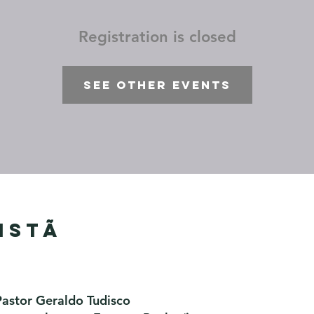
Registration is closed
See other events
istã
Pastor Geraldo Tudisco