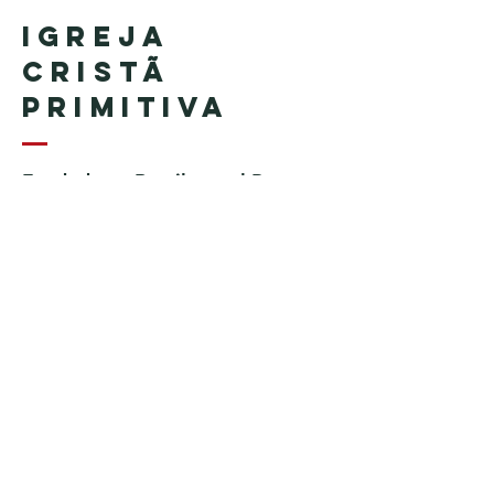
Igreja
Cristã
Primitiva
Fundada en Brasil por el Pastor
Geraldo Tudisco
Fundada en Estados Unidos por
el pastor Everson Penha ​(in
memoriam)
Phone:
+1 (508) 598-8880
Email:
igrejacristaprimitiva777@gmail.c