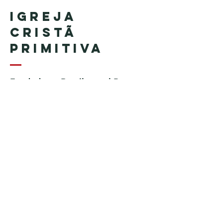
Igreja
Cristã
Primitiva
Fundada en Brasil por el Pastor
Geraldo Tudisco
Fundada en Estados Unidos por
el pastor Everson Penha ​(in
memoriam)
Phone:
+1 (508) 598-8880
Email:
igrejacristaprimitiva777@gmail.c