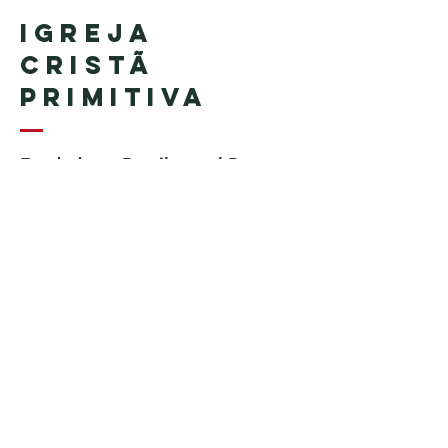
Igreja
Cristã
Primitiva
Fundada en Brasil por el Pastor
Geraldo Tudisco
Fundada en Estados Unidos por
el pastor Everson Penha ​(in
memoriam)
Phone:
+1 (508) 598-8880
Email:
igrejacristaprimitiva777@gmail.c