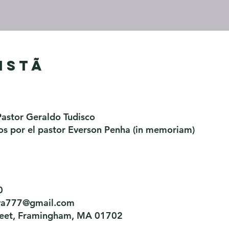
istã
Pastor Geraldo Tudisco
s por el pastor Everson Penha ​(in memoriam)
0
tiva777@gmail.com
treet, Framingham, MA 01702