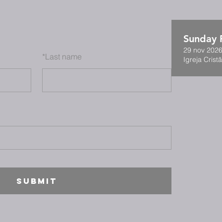
Sunday F
29 nov 2026
*
Last name
Igreja Cristã
SUBMIT