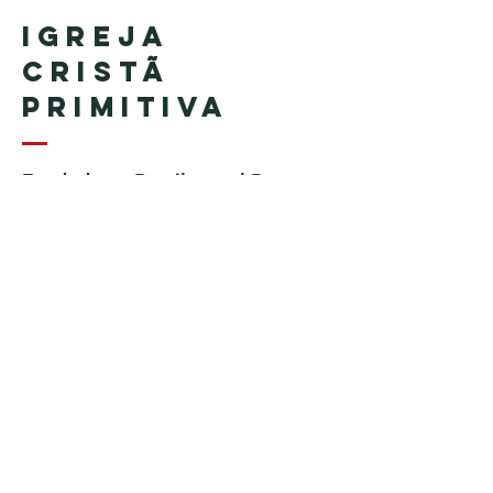
Igreja
Cristã
Primitiva
Fundada en Brasil por el Pastor
Geraldo Tudisco
Fundada en Estados Unidos por
el pastor Everson Penha ​(in
memoriam)
Phone:
+1 (508) 598-8880
Email:
igrejacristaprimitiva777@gmail.c