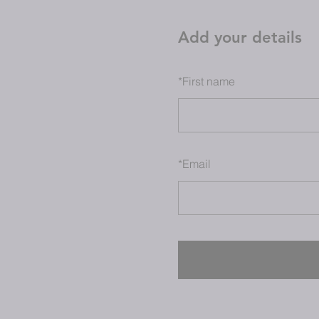
Add your details
*
First name
*
Email