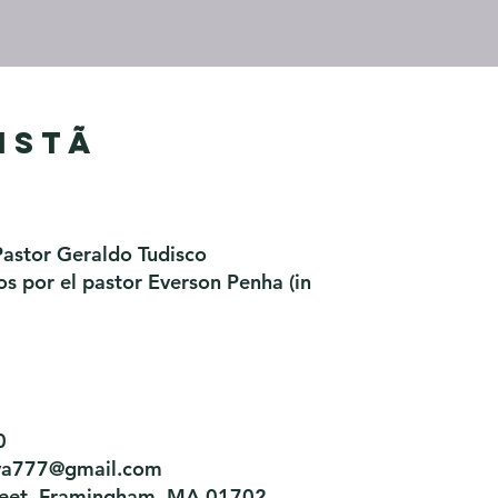
istã
Pastor Geraldo Tudisco
 por el pastor Everson Penha ​(in
0
tiva777@gmail.com
treet, Framingham, MA 01702