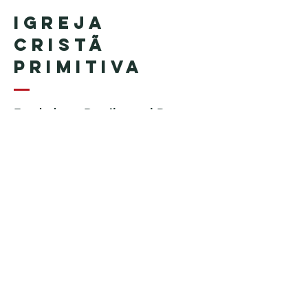
Igreja
Cristã
Primitiva
Fundada en Brasil por el Pastor
Geraldo Tudisco
Fundada en Estados Unidos por
el pastor Everson Penha ​(in
memoriam)
Phone:
+1 (508) 598-8880
Email:
igrejacristaprimitiva777@gmail.c