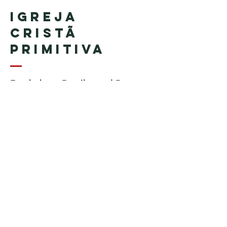
Igreja
Cristã
Primitiva
Fundada en Brasil por el Pastor
Geraldo Tudisco
Fundada en Estados Unidos por
el pastor Everson Penha ​(in
memoriam)
Phone:
+1 (508) 598-8880
Email:
igrejacristaprimitiva777@gmail.c