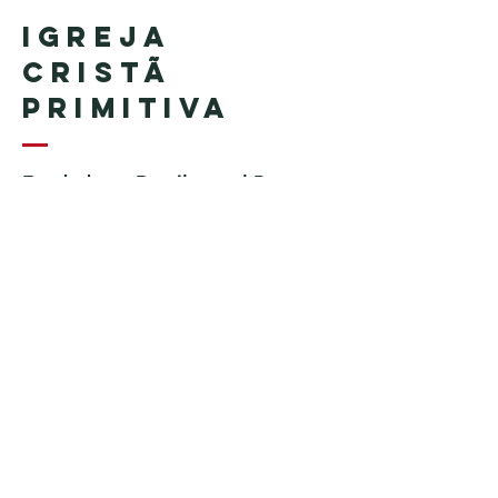
Igreja
Cristã
Primitiva
Fundada en Brasil por el Pastor
Geraldo Tudisco
Fundada en Estados Unidos por
el pastor Everson Penha ​(in
memoriam)
Phone:
+1 (508) 598-8880
Email:
igrejacristaprimitiva777@gmail.c