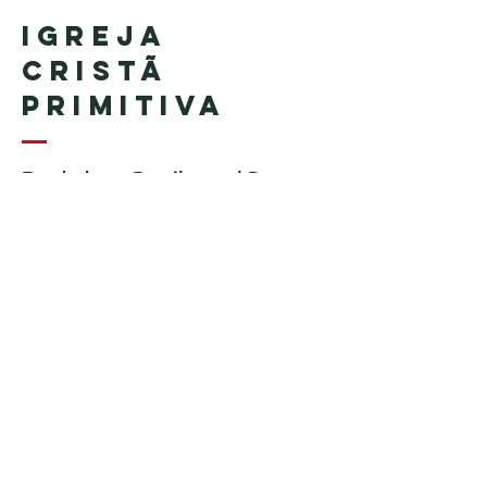
Igreja
Cristã
Primitiva
Fundada en Brasil por el Pastor
Geraldo Tudisco
Fundada en Estados Unidos por
el pastor Everson Penha ​(in
memoriam)
Phone:
+1 (508) 598-8880
Email:
igrejacristaprimitiva777@gmail.c