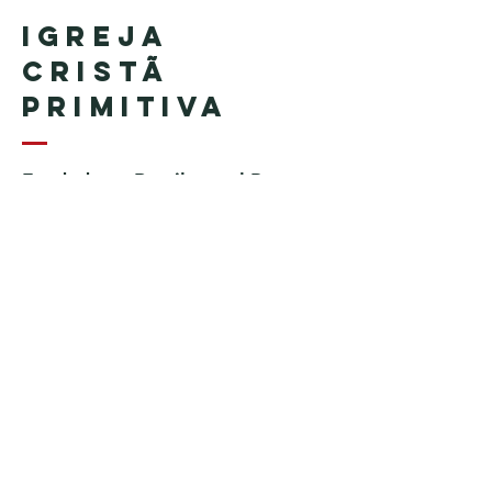
Igreja
Cristã
Primitiva
Fundada en Brasil por el Pastor
Geraldo Tudisco
Fundada en Estados Unidos por
el pastor Everson Penha ​(in
memoriam)
Phone:
+1 (508) 598-8880
Email:
igrejacristaprimitiva777@gmail.c