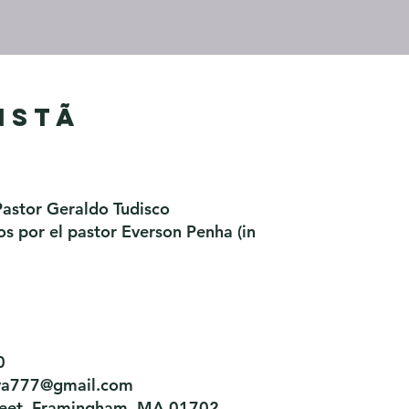
istã
Pastor Geraldo Tudisco
 por el pastor Everson Penha ​(in
0
tiva777@gmail.com
treet, Framingham, MA 01702