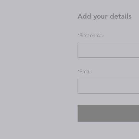
Add your details
*
First name
*
Email