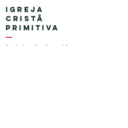
Igreja
Cristã
Primitiva
Fundada en Brasil por el Pastor
Geraldo Tudisco
Fundada en Estados Unidos por
el pastor Everson Penha ​(in
memoriam)
Phone:
+1 (508) 598-8880
Email:
igrejacristaprimitiva777@gmail.c