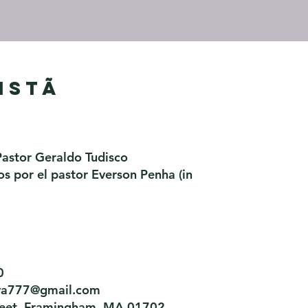
istã
Pastor Geraldo Tudisco
 por el pastor Everson Penha ​(in
0
tiva777@gmail.com
treet, Framingham, MA 01702