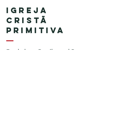
Igreja
Cristã
Primitiva
Fundada en Brasil por el Pastor
Geraldo Tudisco
Fundada en Estados Unidos por
el pastor Everson Penha ​(in
memoriam)
Phone:
+1 (508) 598-8880
Email:
igrejacristaprimitiva777@gmail.c