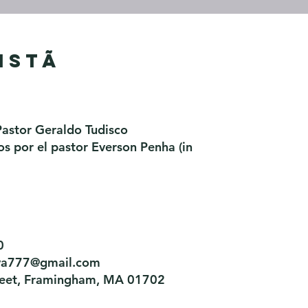
istã
Pastor Geraldo Tudisco
 por el pastor Everson Penha ​(in
0
tiva777@gmail.com
treet, Framingham, MA 01702