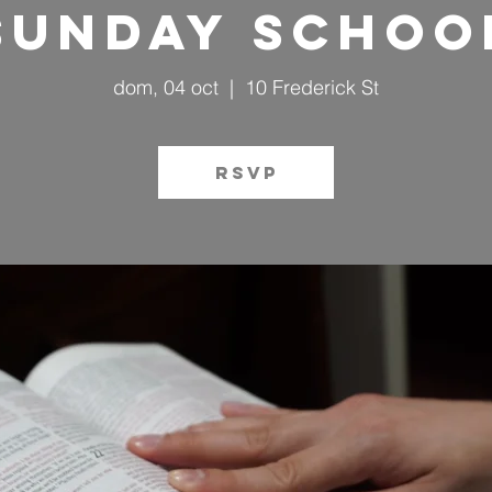
Sunday Schoo
dom, 04 oct
  |  
10 Frederick St
RSVP