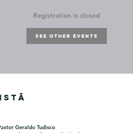
Registration is closed
See other events
istã
Pastor Geraldo Tudisco