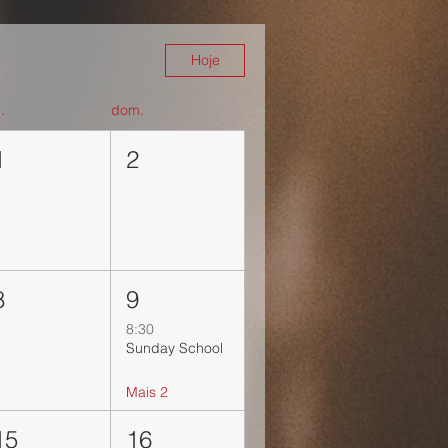
Hoje
.
dom.
1
2
8
9
8:30
Sunday School
Mais 2
15
16