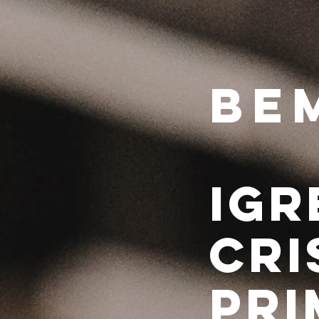
Be
Igr
Cri
Pri