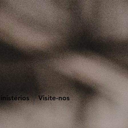
nistérios
Visite-nos