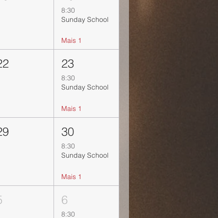
8:30
Sunday School
Mais 1
22
23
8:30
Sunday School
Mais 1
29
30
8:30
Sunday School
Mais 1
5
6
8:30