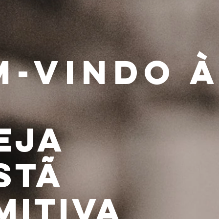
m-vindo 
eja
stã
mitiva