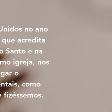
Unidos no ano
a que acredita
o Santo e na
mo igreja, nos
egar o
entais, como
 fizéssemos.