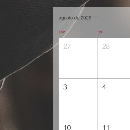
agosto de 2026
seg.
ter.
27
28
3
4
10
11