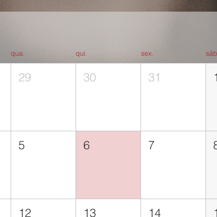
qua.
qui.
sex.
sáb
29
30
31
5
6
7
12
13
14