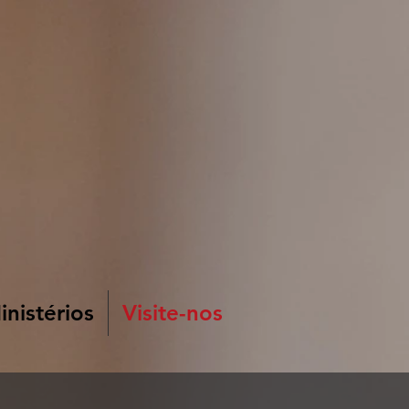
nistérios
Visite-nos