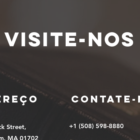
Visite-nos
ereço
Contate-
+1 (508) 598-8880
ck Street,
m, MA 01702