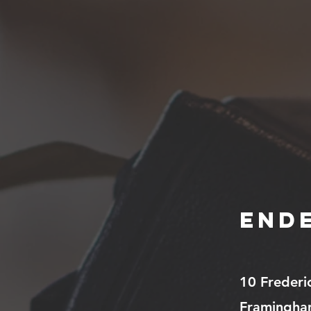
End
10 Frederi
Framingha