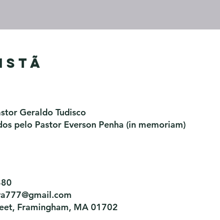
istã
astor Geraldo Tudisco
os pelo Pastor Everson Penha​ (in memoriam)
880
tiva777@gmail.com
treet, Framingham, MA 01702