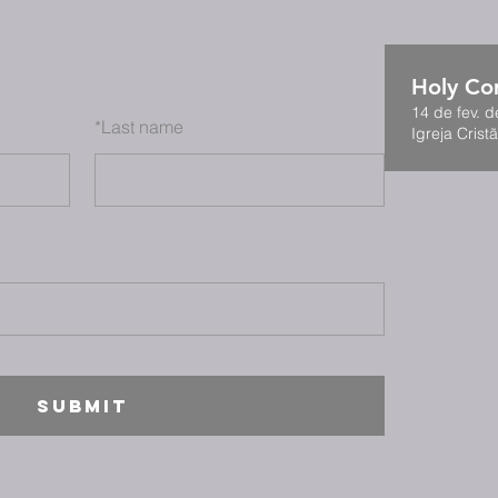
Holy C
14 de fev. d
*
Last name
Igreja Cristã
SUBMIT