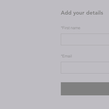
Add your details
*
First name
*
Email