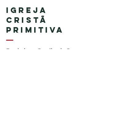
Igreja
Cristã
Primitiva
Fundada no Brasil pelo Pastor
Geraldo Tudisco
Fundada nos Estados Unidos
pelo Pastor Everson Penha​ (in
memoriam)
Telefone:
+1 (508) 598-8880
Email:
igrejacristaprimitiva777@gmail.c