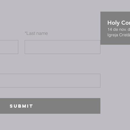
Holy C
14 de nov. 
*
Last name
Igreja Cristã
SUBMIT