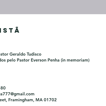
istã
astor Geraldo Tudisco
os pelo Pastor Everson Penha​ (in memoriam)
880
tiva777@gmail.com
treet, Framingham, MA 01702