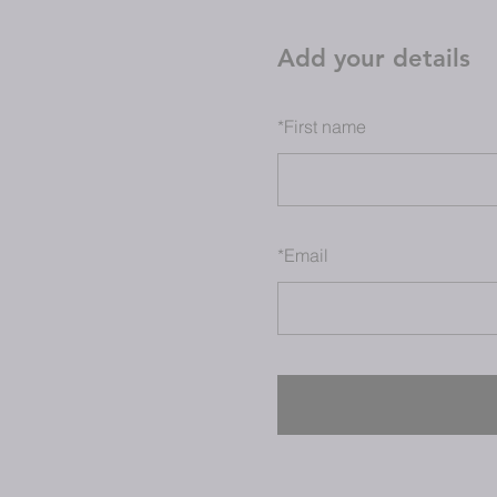
Add your details
*
First name
*
Email