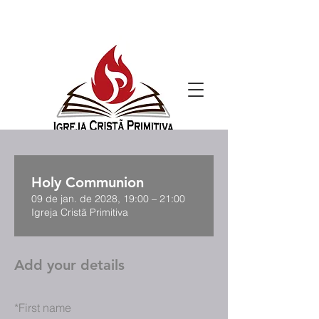
Holy Communion
09 de jan. de 2028, 19:00 – 21:00
Igreja Cristã Primitiva
Add your details
*
First name