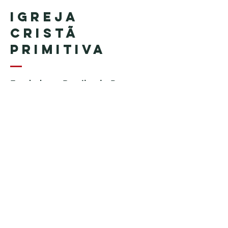
Igreja
Cristã
Primitiva
Fundada no Brasil pelo Pastor
Geraldo Tudisco
Fundada nos Estados Unidos
pelo Pastor Everson Penha​ (in
memoriam)
Telefone:
+1 (508) 598-8880
Email:
igrejacristaprimitiva777@gmail.c