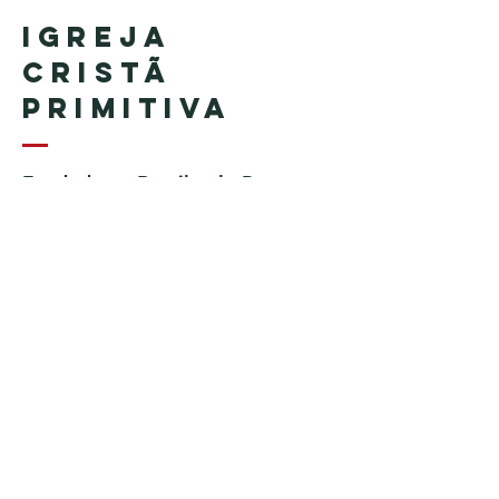
Igreja
Cristã
Primitiva
Fundada no Brasil pelo Pastor
Geraldo Tudisco
Fundada nos Estados Unidos
pelo Pastor Everson Penha​ (in
memoriam)
Telefone:
+1 (508) 598-8880
Email:
igrejacristaprimitiva777@gmail.c