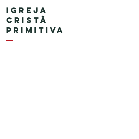
Igreja
Cristã
Primitiva
Fundada no Brasil pelo Pastor
Geraldo Tudisco
Fundada nos Estados Unidos
pelo Pastor Everson Penha​ (in
memoriam)
Telefone:
+1 (508) 598-8880
Email:
igrejacristaprimitiva777@gmail.c