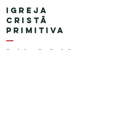
Igreja
Cristã
Primitiva
Fundada no Brasil pelo Pastor
Geraldo Tudisco
Fundada nos Estados Unidos
pelo Pastor Everson Penha​ (in
memoriam)
Telefone:
+1 (508) 598-8880
Email:
igrejacristaprimitiva777@gmail.c