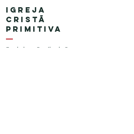
Igreja
Cristã
Primitiva
Fundada no Brasil pelo Pastor
Geraldo Tudisco
Fundada nos Estados Unidos
pelo Pastor Everson Penha​ (in
memoriam)
Telefone:
+1 (508) 598-8880
Email:
igrejacristaprimitiva777@gmail.c