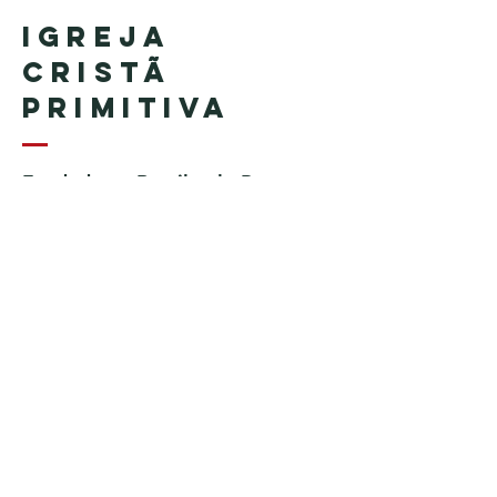
Igreja
Cristã
Primitiva
Fundada no Brasil pelo Pastor
Geraldo Tudisco
Fundada nos Estados Unidos
pelo Pastor Everson Penha​ (in
memoriam)
Telefone:
+1 (508) 598-8880
Email:
igrejacristaprimitiva777@gmail.c