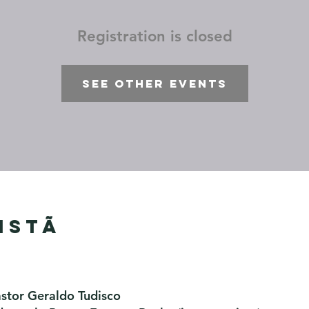
Registration is closed
See other events
istã
astor Geraldo Tudisco