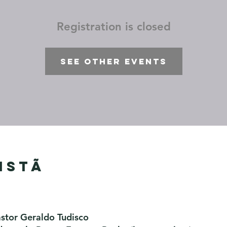
Registration is closed
See other events
istã
astor Geraldo Tudisco