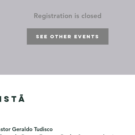
Registration is closed
See other events
istã
astor Geraldo Tudisco