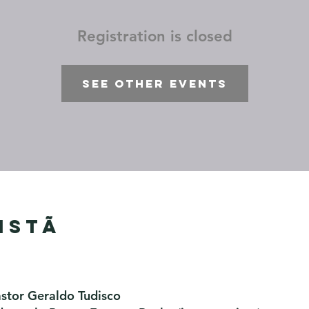
Registration is closed
See other events
istã
astor Geraldo Tudisco