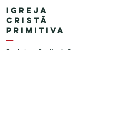
Igreja
Cristã
Primitiva
Fundada no Brasil pelo Pastor
Geraldo Tudisco
Fundada nos Estados Unidos
pelo Pastor Everson Penha​ (in
memoriam)
Telefone:
+1 (508) 598-8880
Email:
igrejacristaprimitiva777@gmail.c