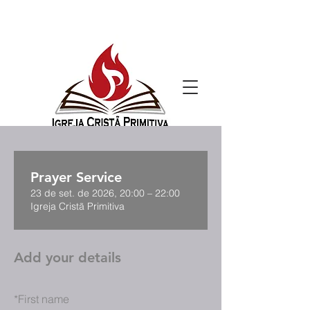
Prayer Service
23 de set. de 2026, 20:00 – 22:00
Igreja Cristã Primitiva
Add your details
*
First name