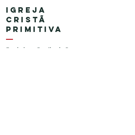
Igreja
Cristã
Primitiva
Fundada no Brasil pelo Pastor
Geraldo Tudisco
Fundada nos Estados Unidos
pelo Pastor Everson Penha​ (in
memoriam)
Telefone:
+1 (508) 598-8880
Email:
igrejacristaprimitiva777@gmail.c