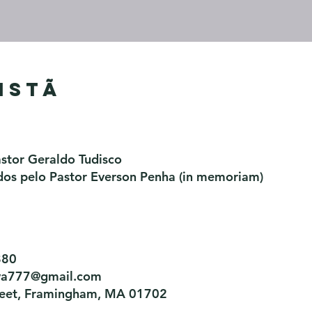
istã
astor Geraldo Tudisco
os pelo Pastor Everson Penha​ (in memoriam)
880
tiva777@gmail.com
treet, Framingham, MA 01702