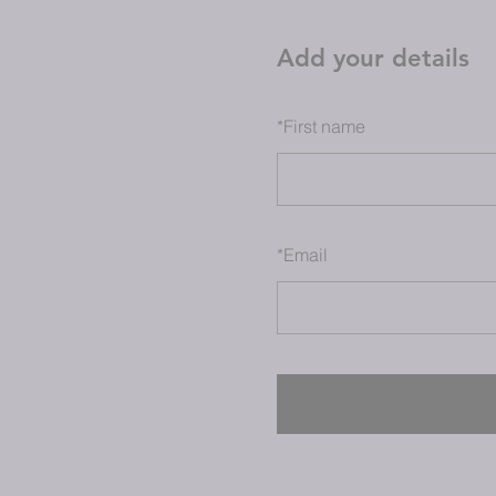
Add your details
*
First name
*
Email