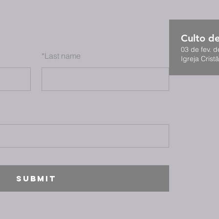
Culto d
03 de fev. d
*
Last name
Igreja Cristã
SUBMIT