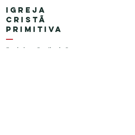
Igreja
Cristã
Primitiva
Fundada no Brasil pelo Pastor
Geraldo Tudisco
Fundada nos Estados Unidos
pelo Pastor Everson Penha​ (in
memoriam)
Telefone:
+1 (508) 598-8880
Email:
igrejacristaprimitiva777@gmail.c