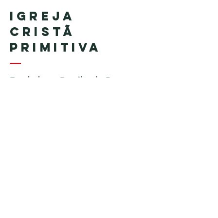
Igreja
Cristã
Primitiva
Fundada no Brasil pelo Pastor
Geraldo Tudisco
Fundada nos Estados Unidos
pelo Pastor Everson Penha​ (in
memoriam)
Telefone:
+1 (508) 598-8880
Email:
igrejacristaprimitiva777@gmail.c