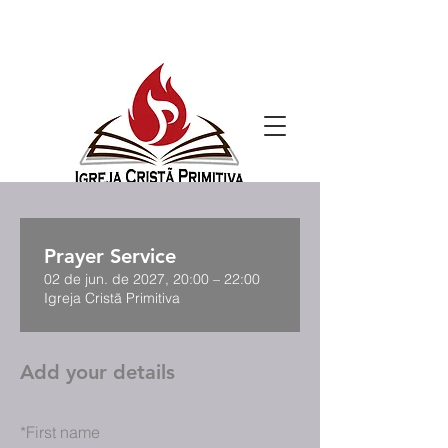
Prayer Service
02 de jun. de 2027, 20:00 – 22:00
Igreja Cristã Primitiva
Add your details
*
First name