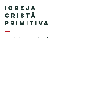
Igreja
Cristã
Primitiva
Fundada no Brasil pelo Pastor
Geraldo Tudisco
Fundada nos Estados Unidos
pelo Pastor Everson Penha​ (in
memoriam)
Telefone:
+1 (508) 598-8880
Email:
igrejacristaprimitiva777@gmail.c