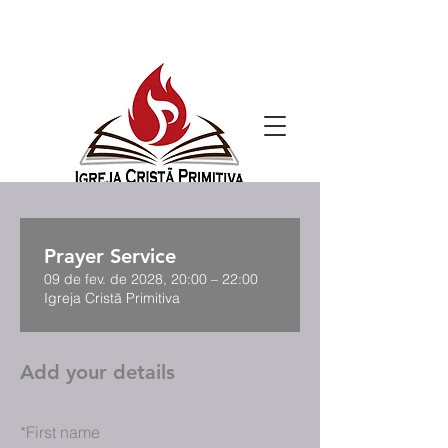
Prayer Service
09 de fev. de 2028, 20:00 – 22:00
Igreja Cristã Primitiva
Add your details
*
First name