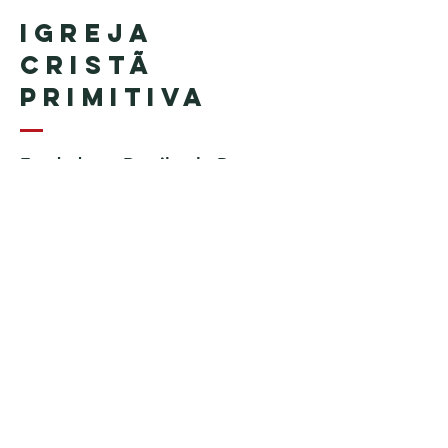
Igreja
Cristã
Primitiva
Fundada no Brasil pelo Pastor
Geraldo Tudisco
Fundada nos Estados Unidos
pelo Pastor Everson Penha​ (in
memoriam)
Telefone:
+1 (508) 598-8880
Email:
igrejacristaprimitiva777@gmail.c