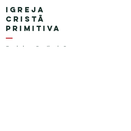
Igreja
Cristã
Primitiva
Fundada no Brasil pelo Pastor
Geraldo Tudisco
Fundada nos Estados Unidos
pelo Pastor Everson Penha​ (in
memoriam)
Telefone:
+1 (508) 598-8880
Email:
igrejacristaprimitiva777@gmail.c