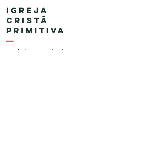
Igreja
Cristã
Primitiva
Fundada no Brasil pelo Pastor
Geraldo Tudisco
Fundada nos Estados Unidos
pelo Pastor Everson Penha​ (in
memoriam)
Telefone:
+1 (508) 598-8880
Email:
igrejacristaprimitiva777@gmail.c