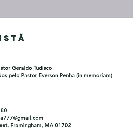
istã
astor Geraldo Tudisco
os pelo Pastor Everson Penha​ (in memoriam)
880
tiva777@gmail.com
treet, Framingham, MA 01702