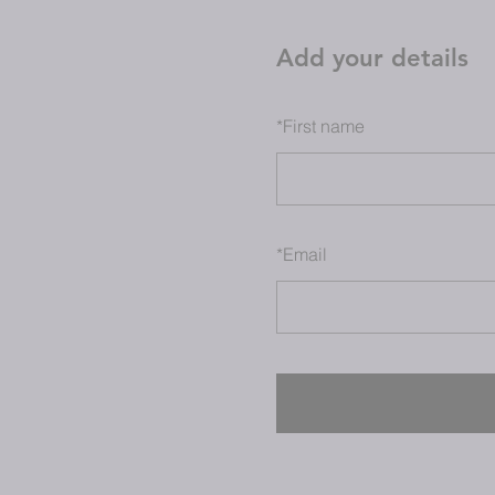
Add your details
*
First name
*
Email