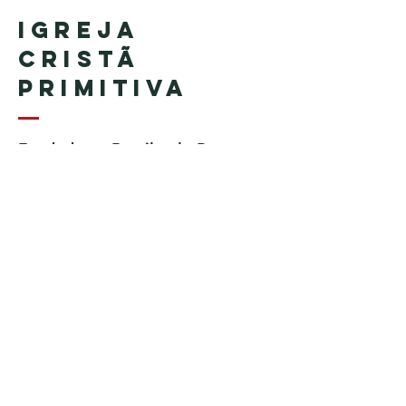
Igreja
Cristã
Primitiva
Fundada no Brasil pelo Pastor
Geraldo Tudisco
Fundada nos Estados Unidos
pelo Pastor Everson Penha​ (in
memoriam)
Telefone:
+1 (508) 598-8880
Email:
igrejacristaprimitiva777@gmail.c