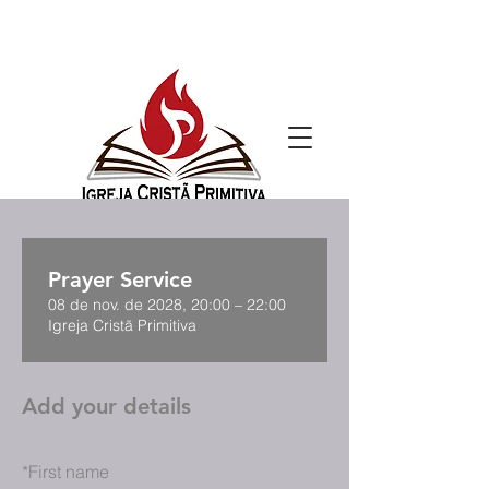
Prayer Service
08 de nov. de 2028, 20:00 – 22:00
Igreja Cristã Primitiva
Add your details
*
First name