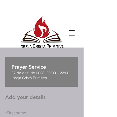
Prayer Service
27 de dez. de 2028, 20:00 – 22:00
Igreja Cristã Primitiva
Add your details
*
First name