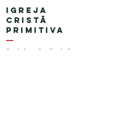
Igreja
Cristã
Primitiva
Fundada no Brasil pelo Pastor
Geraldo Tudisco
Fundada nos Estados Unidos
pelo Pastor Everson Penha​ (in
memoriam)
Telefone:
+1 (508) 598-8880
Email:
igrejacristaprimitiva777@gmail.c