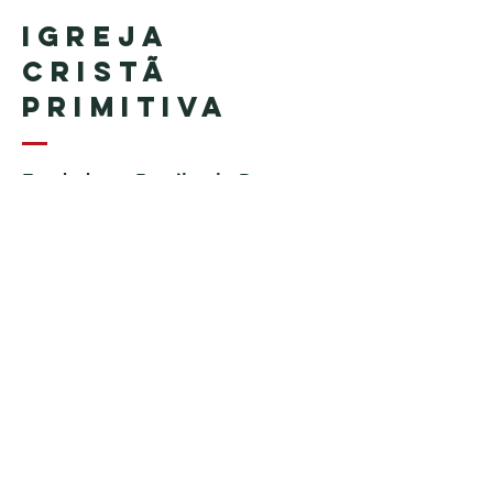
Igreja
Cristã
Primitiva
Fundada no Brasil pelo Pastor
Geraldo Tudisco
Fundada nos Estados Unidos
pelo Pastor Everson Penha​ (in
memoriam)
Telefone:
+1 (508) 598-8880
Email:
igrejacristaprimitiva777@gmail.c